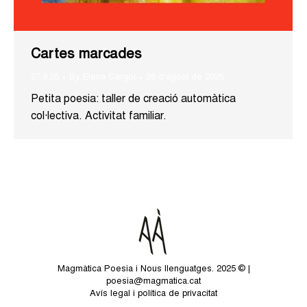
Cartes marcades
27.9.25
By
Elena Cargol
26 d'agost de 2025
Petita poesia: taller de creació automàtica
col·lectiva. Activitat familiar.
Magmàtica Poesia i Nous llenguatges. 2025 © |
poesia@magmatica.cat
Avís legal i política de privacitat