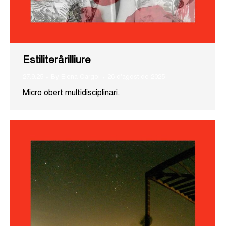
Estiliterârilliure
27.9.25
By
Elena Cargol
26 d'agost de 2025
Micro obert multidisciplinari.