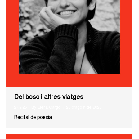
Del bosc i altres viatges
27.9.25
By
Elena Cargol
26 d'agost de 2025
Recital de poesia