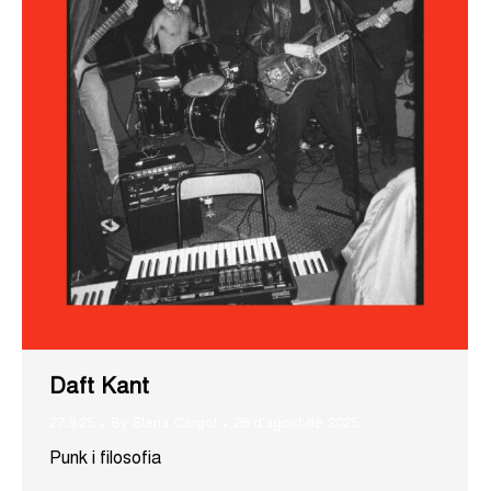
Daft Kant
27.9.25
By
Elena Cargol
26 d'agost de 2025
Punk i filosofia