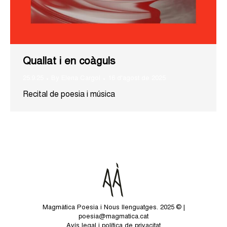
Quallat i en coàguls
25.9.25
By
Elena Cargol
16 d'agost de 2025
Recital de poesia i música
Magmàtica Poesia i Nous llenguatges. 2025 © |
poesia@magmatica.cat
Avís legal i política de privacitat